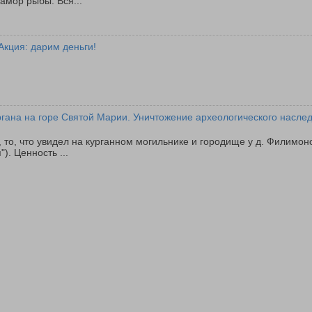
амор рыбы. Вся...
Акция: дарим деньги!
ргана на горе Святой Марии. Уничтожение археологического насле
 то, что увидел на курганном могильнике и городище у д. Филимон
). Ценность ...