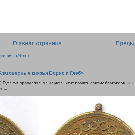
Главная страница
Преды
бщению (Atom)
благоверные князья Борис и Глеб»
ю) Русская православная церковь чтит память святых благоверных к
т...