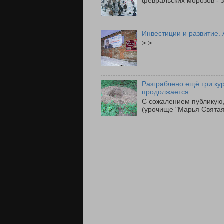
февральских морозов - з
Инвестиции и развитие. 
> >
Разграблено ещё три ку
продолжается...
С сожалением публикую,
(урочище "Марья Святая"