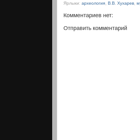
Ярлыки:
археология
,
В.В. Хухарев
,
м
Комментариев нет:
Отправить комментарий