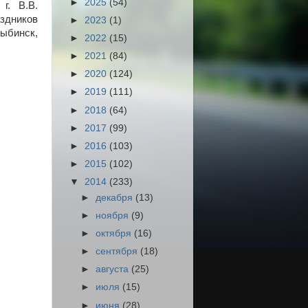
►
2025
(54)
г. В.В.
здников
►
2023
(1)
Рыбинск,
►
2022
(15)
►
2021
(84)
►
2020
(124)
►
2019
(111)
►
2018
(64)
►
2017
(99)
►
2016
(103)
►
2015
(102)
▼
2014
(233)
►
декабря
(13)
►
ноября
(9)
►
октября
(16)
►
сентября
(18)
►
августа
(25)
►
июля
(15)
►
июня
(28)