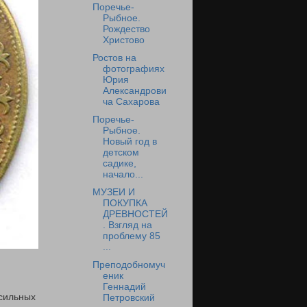
Поречье-
Рыбное.
Рождество
Христово
Ростов на
фотографиях
Юрия
Александрови
ча Сахарова
Поречье-
Рыбное.
Новый год в
детском
садике,
начало...
МУЗЕИ И
ПОКУПКА
ДРЕВНОСТЕЙ
. Взгляд на
проблему 85
...
Преподобномуч
еник
Геннадий
 сильных
Петровский