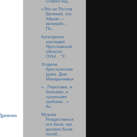
Сгорел ещ...
«Это не Ростов
Великий, это
Абрам —
великий»...
По...
Культурное
наследие
Ярославской
области:
ОУЫ... "Х...
Угодичи.
Крестьянские
дома. Дом
Макарычевых
«...Пирогами, и
блинами, и
сушеными
грибами...»
Ах...
Музыка
 Древняя
Рождественск
ого бала: как
должна была
погиб...