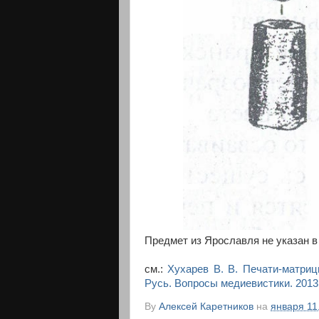
Предмет из Ярославля не указан в
см.:
Хухарев В. В. Печати-матриц
Русь. Вопросы медиевистики. 2013.
By
Алексей Каретников
на
января 11