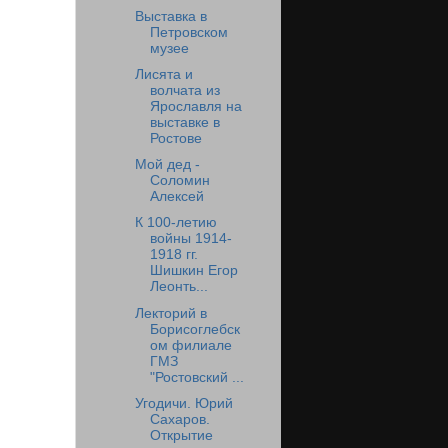
Выставка в
Петровском
музее
Лисята и
волчата из
Ярославля на
выставке в
Ростове
Мой дед -
Соломин
Алексей
К 100-летию
войны 1914-
1918 гг.
Шишкин Егор
Леонть...
Лекторий в
Борисоглебск
ом филиале
ГМЗ
"Ростовский ...
Угодичи. Юрий
Сахаров.
Открытие