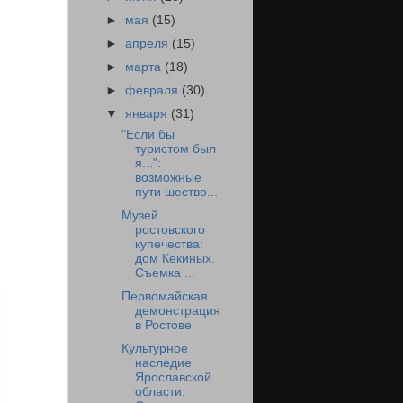
►
мая
(15)
►
апреля
(15)
►
марта
(18)
►
февраля
(30)
▼
января
(31)
"Если бы
туристом был
я...":
возможные
пути шество...
Музей
ростовского
купечества:
дом Кекиных.
Съемка ...
Первомайская
демонстрация
в Ростове
Культурное
наследие
Ярославской
области: