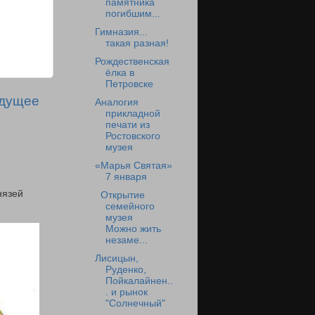
памятника
погибшим...
Гимназия...
такая разная!
Рождественская
ёлка в
Петровске
дущее
Аналогия
прикладной
печати из
Ростовского
музея
«Марья Святая»
7 января
нязей
Открытие
семейного
музея
Можно жить
незаме...
Лисицын,
Руденко,
Пойкалайнен..
. и рынок
"Солнечный"