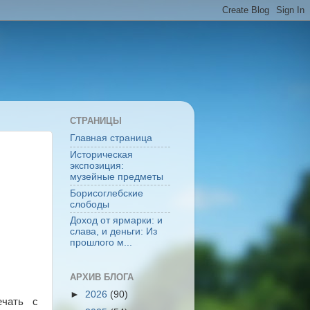
СТРАНИЦЫ
Главная страница
Историческая
экспозиция:
музейные предметы
Борисоглебские
слободы
Доход от ярмарки: и
слава, и деньги: Из
прошлого м...
АРХИВ БЛОГА
►
2026
(90)
ечать с