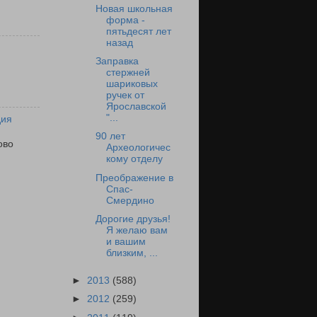
Новая школьная
форма -
пятьдесят лет
назад
Заправка
стержней
шариковых
ручек от
Ярославской
"...
дия
90 лет
ово
Археологичес
кому отделу
Преображение в
Спас-
Смердино
Дорогие друзья!
Я желаю вам
и вашим
близким, ...
►
2013
(588)
►
2012
(259)