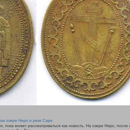
ом озере Неро и реке Саре
я, пока может рассматриваться как новость. На озере Неро, после